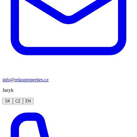
info@relaxproperties.cz
Jazyk
SK
CZ
EN