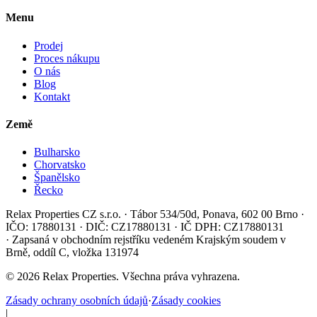
Menu
Prodej
Proces nákupu
O nás
Blog
Kontakt
Země
Bulharsko
Chorvatsko
Španělsko
Řecko
Relax Properties CZ s.r.o.
·
Tábor 534/50d, Ponava, 602 00 Brno
·
IČO: 17880131
·
DIČ: CZ17880131
·
IČ DPH: CZ17880131
·
Zapsaná v obchodním rejstříku vedeném Krajským soudem v
Brně, oddíl C, vložka 131974
©
2026
Relax Properties.
Všechna práva vyhrazena.
Zásady ochrany osobních údajů
·
Zásady cookies
|